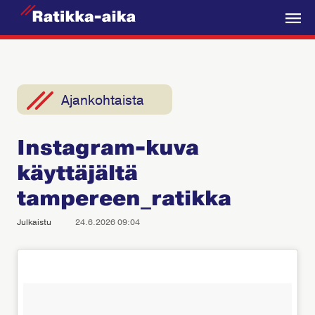
R
a
V
t
a
i
l
k
i
Ajankohtaista
k
k
k
a
Instagram-kuva
o
-
käyttäjältä
A
i
tampereen_ratikka
k
Julkaistu
24.6.2026 09:04
a