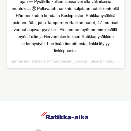
ajan 👀 Pysäkille kulkemisessa voi olla väliaikaisia
muutoksia 🚱 Pellavatehtaankatu suljetaan autoliikenteeltä
Hämeenkadun kohdalta Koskipuiston Ratikkapysäkkiä
pidennetään, jotta Tampereen Ratikan uudet, 47-metriset
vaunut sopivat pysäkille. Aloitamme myöhemmin kesällä
myös Tullin ja Hervantakeskuksen Ratikkapysäkkien
pidennystyöt. Lue lisää tiedotteesta, linkki löytyy
linkkipuusta.
Tampereen Ratikka (@tampereen_ratikka) julkaisi Instagramissa
R
a