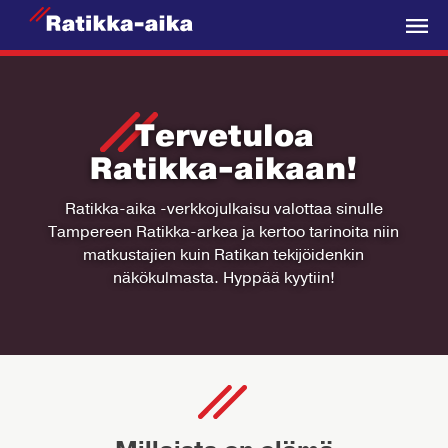
R
a
V
t
a
i
l
Tervetuloa
k
i
k
k
Ratikka-aikaan!
k
a
o
Ratikka-aika -verkkojulkaisu valottaa sinulle
-
Tampereen Ratikka-arkea ja kertoo tarinoita niin
A
matkustajien kuin Ratikan tekijöidenkin
i
näkökulmasta. Hyppää kyytiin!
k
a