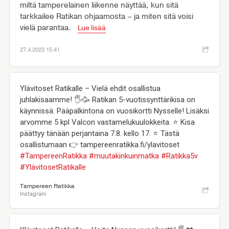
miltä tamperelainen liikenne näyttää, kun sitä
tarkkailee Ratikan ohjaamosta – ja miten sitä voisi
vielä parantaa.
Lue lisää
27.4.2023 15:41
Ylävitoset Ratikalle – Vielä ehdit osallistua
juhlakisaamme! 🖐️🥳 Ratikan 5-vuotissynttärikisa on
käynnissä: Pääpalkintona on vuosikortti Nysselle! Lisäksi
arvomme 5 kpl Valcon vastamelukuulokkeita. ⭐️ Kisa
päättyy tänään perjantaina 7.8. kello 17. ⭐️ Tästä
osallistumaan 👉 tampereenratikka.fi/ylavitoset
#TampereenRatikka
#muutakinkuinmatka
#Ratikka5v
#YlävitosetRatikalle
Tampereen Ratikka
Instagram