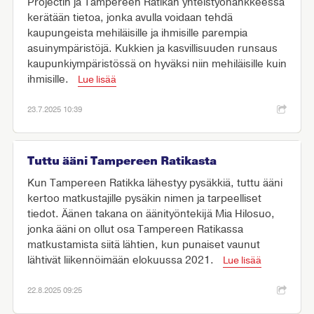
Projectin ja Tampereen Ratikan yhteistyöhankkeessa
kerätään tietoa, jonka avulla voidaan tehdä
kaupungeista mehiläisille ja ihmisille parempia
asuinympäristöjä. Kukkien ja kasvillisuuden runsaus
kaupunkiympäristössä on hyväksi niin mehiläisille kuin
ihmisille.
Lue lisää
23.7.2025 10:39
Tuttu ääni Tampereen Ratikasta
Kun Tampereen Ratikka lähestyy pysäkkiä, tuttu ääni
kertoo matkustajille pysäkin nimen ja tarpeelliset
tiedot. Äänen takana on äänityöntekijä Mia Hilosuo,
jonka ääni on ollut osa Tampereen Ratikassa
matkustamista siitä lähtien, kun punaiset vaunut
lähtivät liikennöimään elokuussa 2021.
Lue lisää
22.8.2025 09:25