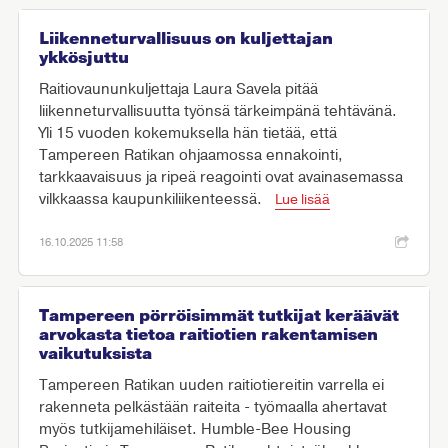
Liikenneturvallisuus on kuljettajan
ykkösjuttu
Raitiovaununkuljettaja Laura Savela pitää
liikenneturvallisuutta työnsä tärkeimpänä tehtävänä.
Yli 15 vuoden kokemuksella hän tietää, että
Tampereen Ratikan ohjaamossa ennakointi,
tarkkaavaisuus ja ripeä reagointi ovat avainasemassa
vilkkaassa kaupunkiliikenteessä.
Lue lisää
16.10.2025 11:58
Tampereen pörröisimmät tutkijat keräävät
arvokasta tietoa raitiotien rakentamisen
vaikutuksista
Tampereen Ratikan uuden raitiotiereitin varrella ei
rakenneta pelkästään raiteita - työmaalla ahertavat
myös tutkijamehiläiset. Humble-Bee Housing