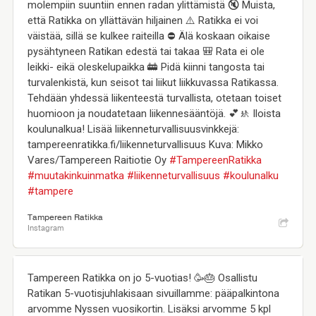
molempiin suuntiin ennen radan ylittämistä 🔇 Muista,
että Ratikka on yllättävän hiljainen ⚠️ Ratikka ei voi
väistää, sillä se kulkee raiteilla ⛔ Älä koskaan oikaise
pysähtyneen Ratikan edestä tai takaa 🎒 Rata ei ole
leikki- eikä oleskelupaikka 🚋 Pidä kiinni tangosta tai
turvalenkistä, kun seisot tai liikut liikkuvassa Ratikassa.
Tehdään yhdessä liikenteestä turvallista, otetaan toiset
huomioon ja noudatetaan liikennesääntöjä. 💕🚸 Iloista
koulunalkua! Lisää liikenneturvallisuusvinkkejä:
tampereenratikka.fi/liikenneturvallisuus Kuva: Mikko
Vares/Tampereen Raitiotie Oy
#TampereenRatikka
#muutakinkuinmatka
#liikenneturvallisuus
#koulunalku
#tampere
Tampereen Ratikka
Instagram
Tampereen Ratikka on jo 5-vuotias! 🥳🎂 Osallistu
Ratikan 5-vuotisjuhlakisaan sivuillamme: pääpalkintona
arvomme Nyssen vuosikortin. Lisäksi arvomme 5 kpl