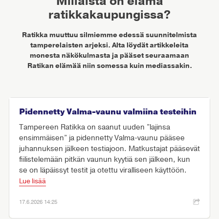
Millaista on elämä
ratikkakaupungissa?
Ratikka muuttuu silmiemme edessä suunnitelmista
tamperelaisten arjeksi. Alta löydät artikkeleita
monesta näkökulmasta ja pääset seuraamaan
Ratikan elämää niin somessa kuin mediassakin.
Pidennetty Valma-vaunu valmiina testeihin
Tampereen Ratikka on saanut uuden ”lajinsa
ensimmäisen” ja pidennetty Valma-vaunu pääsee
juhannuksen jälkeen testiajoon. Matkustajat pääsevät
fiilistelemään pitkän vaunun kyytiä sen jälkeen, kun
se on läpäissyt testit ja otettu viralliseen käyttöön.
Lue lisää
17.6.2026 14:25