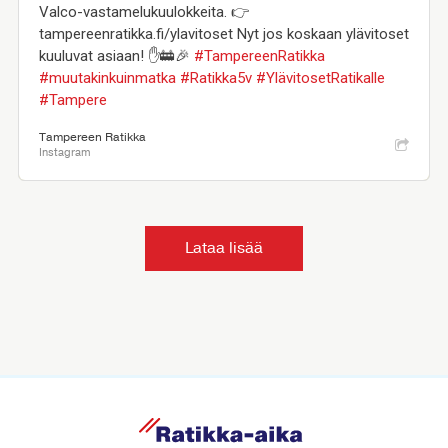
Valco-vastamelukuulokkeita. 👉
tampereenratikka.fi/ylavitoset Nyt jos koskaan ylävitoset
kuuluvat asiaan! ✋🚋🎉
#TampereenRatikka
#muutakinkuinmatka
#Ratikka5v
#YlävitosetRatikalle
#Tampere
Tampereen Ratikka
Instagram
Lataa lisää
R