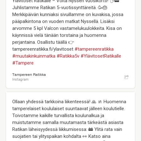
Ylävitoset Ratikalle – Voita Nyssen vuosikortti! 🖐️🚋
Juhlistamme Ratikan 5-vuotissynttäreitä. 🥳🎂
Merkkipäivän kunniaksi sivuillamme on kuvakisa, jossa
pääpalkintona on vuoden matkat Nyssellä. Lisäksi
arvomme 5 kpl Valcon vastamelukuulokkeita. Kisa on
käynnissä vielä tänään torstaina ja huomenna
perjantaina. Osallistu täällä 👉
tampereenratikka.fi/ylavitoset
#tampereenratikka
#muutakinkuinmatka
#Ratikka5v
#YlävitosetRatikalle
#Tampere
Tampereen Ratikka
Instagram
Ollaan yhdessä tarkkoina liikenteessä! 🙏 🚸 Huomenna
tamperelaiset koululaiset suuntaavat jälleen koulutielle.
Toivotamme kaikille turvallista koulunalkua ja
muistutamme samalla muutamasta tärkeästä asiasta
Ratikan läheisyydessä liikkumisessa: 🚋 Ylitä rata vain
suojatien tai ylityspaikan kohdalta 👀 Katso aina