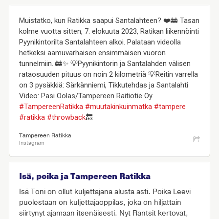
Muistatko, kun Ratikka saapui Santalahteen? ❤️🚋 Tasan
kolme vuotta sitten, 7. elokuuta 2023, Ratikan liikennöinti
Pyynikintorilta Santalahteen alkoi. Palataan videolla
hetkeksi aamuvarhaisen ensimmäisen vuoron
tunnelmiin. 🚋✨ 💡Pyynikintorin ja Santalahden välisen
rataosuuden pituus on noin 2 kilometriä 💡Reitin varrella
on 3 pysäkkiä: Särkänniemi, Tikkutehdas ja Santalahti
Video: Pasi Oolas/Tampereen Raitiotie Oy
#TampereenRatikka
#muutakinkuinmatka
#tampere
#ratikka
#throwback
🔙
Tampereen Ratikka
Instagram
Isä, poika ja Tampereen Ratikka
Isä Toni on ollut kuljettajana alusta asti. Poika Leevi
puolestaan on kuljettajaoppilas, joka on hiljattain
siirtynyt ajamaan itsenäisesti. Nyt Rantsit kertovat,