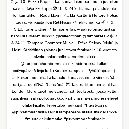
2. ja 3.9. Pekko Käppi – kansanlaulujen perinnettä jouhikon
sävelin @pekkokappi 🤡 18. & 24.9. Elämä- ja taidekoulu
Hehkumahku – Ruuti-klovni, Karkki-Kerttu & Hötterö Hötsis
tuovat värikästä iloa Ratikkaan @hehkumahku 🎷 7. &
9.10. Kalle Oittinen / TampereRaw – saksofonisoitantaa
barokista nykymusiikkiin @kalleoittinen @tampereraw 🎼 3.
& 24.11. Tampere Chamber Music – Réka Szilvay (viulu) ja
Heini Kärkkäinen (piano) juhlistavat festivaalin 10-vuotista
taivalta soittamalla kamarimusiikkia
@tamperechambermusic 👉 Taideratikka kulkee
esityspäivinä linjalla 1 (Kaupin kampus – Pyhällönpuisto).
Julkaisemme tarkat aikataulut kanavissamme viimeistään
esitystä edeltävänä päivänä. 🦉 Taideratikan tunnistat Ilai
Lehdon Morottavat metsäneläimet -teoksesta, jossa kettu,
susi, ilves, sarvipöllö, saukko, karhu ja mäyrä morjestelevat
ohikulkijoille. Tervetuloa mukaan! Yhteistyössä
@pirkanmaanfestivaalit #TampereenRatikka #taideratikka
#muutakinkuinmatka #pirkanmaanfestivaalit