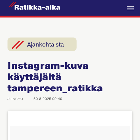
R
a
V
t
a
i
l
k
i
Ajankohtaista
k
k
k
a
Instagram-kuva
o
-
käyttäjältä
A
i
tampereen_ratikka
k
Julkaistu
30.8.2025 09:40
a