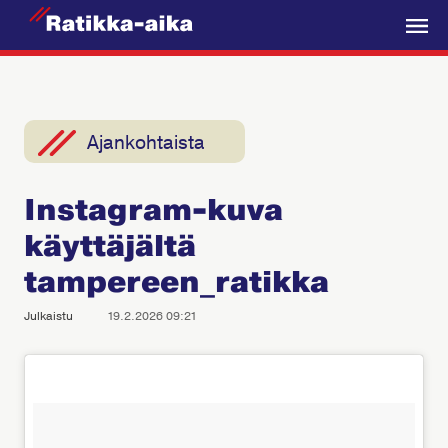
R
a
V
t
a
i
l
k
i
Ajankohtaista
k
k
k
a
Instagram-kuva
o
-
käyttäjältä
A
i
tampereen_ratikka
k
Julkaistu
19.2.2026 09:21
a