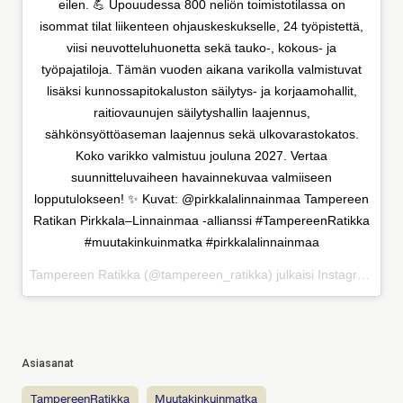
eilen. 💪 Upouudessa 800 neliön toimistotilassa on
isommat tilat liikenteen ohjauskeskukselle, 24 työpistettä,
viisi neuvotteluhuonetta sekä tauko-, kokous- ja
työpajatiloja. Tämän vuoden aikana varikolla valmistuvat
lisäksi kunnossapitokaluston säilytys- ja korjaamohallit,
raitiovaunujen säilytyshallin laajennus,
sähkönsyöttöaseman laajennus sekä ulkovarastokatos.
Koko varikko valmistuu jouluna 2027. Vertaa
suunnitteluvaiheen havainnekuvaa valmiiseen
lopputulokseen! ✨ Kuvat: @pirkkalalinnainmaa Tampereen
Ratikan Pirkkala–Linnainmaa -allianssi #TampereenRatikka
#muutakinkuinmatka #pirkkalalinnainmaa
Tampereen Ratikka (@tampereen_ratikka) julkaisi Instagramissa
Asiasanat
TampereenRatikka
muutakinkuinmatka