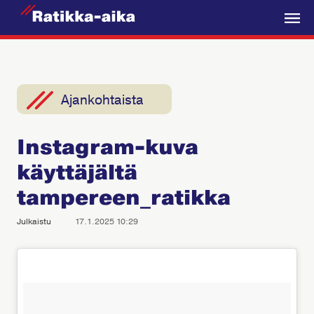
R
a
V
t
a
i
l
k
i
Ajankohtaista
k
k
k
a
Instagram-kuva
o
-
käyttäjältä
A
i
tampereen_ratikka
k
Julkaistu
17.1.2025 10:29
a