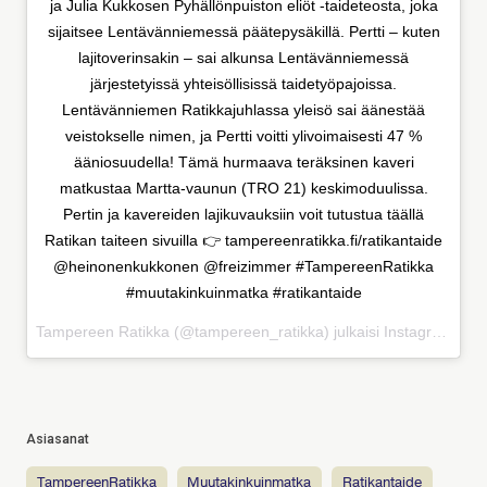
ja Julia Kukkosen Pyhällönpuiston eliöt -taideteosta, joka
sijaitsee Lentävänniemessä päätepysäkillä. Pertti – kuten
lajitoverinsakin – sai alkunsa Lentävänniemessä
järjestetyissä yhteisöllisissä taidetyöpajoissa.
Lentävänniemen Ratikkajuhlassa yleisö sai äänestää
veistokselle nimen, ja Pertti voitti ylivoimaisesti 47 %
ääniosuudella! Tämä hurmaava teräksinen kaveri
matkustaa Martta-vaunun (TRO 21) keskimoduulissa.
Pertin ja kavereiden lajikuvauksiin voit tutustua täällä
Ratikan taiteen sivuilla 👉 tampereenratikka.fi/ratikantaide
@heinonenkukkonen @freizimmer #TampereenRatikka
#muutakinkuinmatka #ratikantaide
Tampereen Ratikka (@tampereen_ratikka) julkaisi Instagramissa
Asiasanat
TampereenRatikka
muutakinkuinmatka
ratikantaide