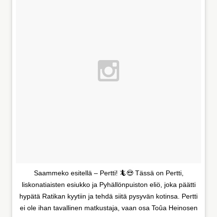
Saammeko esitellä – Pertti! 🦎😍 Tässä on Pertti,
liskonatiaisten esiukko ja Pyhällönpuiston eliö, joka päätti
hypätä Ratikan kyytiin ja tehdä siitä pysyvän kotinsa. Pertti
ei ole ihan tavallinen matkustaja, vaan osa Toûa Heinosen