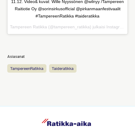
11.12. Video& kuvat: Wille Nyyssönen @wilnyy /Tampereen
Raitiotie Oy @sorinsirkusofficial @pirkanmaanfestivaalit
#TampereenRatikka #taideratikka
Tampereen Ratikka (@tampereen_ratikka) julkaisi Instagramissa
Asiasanat
TampereenRatikka
taideratikka
R
a