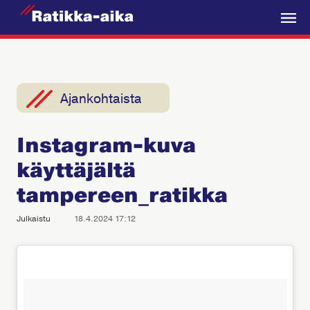
R
a
V
t
a
i
l
k
i
Ajankohtaista
k
k
k
a
Instagram-kuva
o
-
käyttäjältä
A
i
tampereen_ratikka
k
Julkaistu
18.4.2024 17:12
a