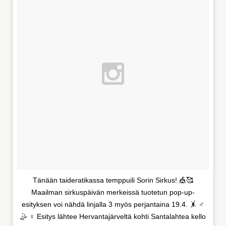
Tänään taideratikassa temppuili Sorin Sirkus! 🎪🥰
Maailman sirkuspäivän merkeissä tuotetun pop-up-
esityksen voi nähdä linjalla 3 myös perjantaina 19.4. 🤸 ♂️
🤹 ♀️ Esitys lähtee Hervantajärveltä kohti Santalahtea kello