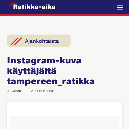
R
a
V
t
a
i
l
k
i
Ajankohtaista
k
k
k
a
Instagram-kuva
o
-
käyttäjältä
A
i
tampereen_ratikka
k
Julkaistu
2.7.2026 10:01
a