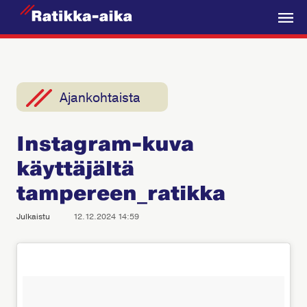
R
a
V
t
a
i
l
k
i
Ajankohtaista
k
k
k
a
Instagram-kuva
o
-
käyttäjältä
A
i
tampereen_ratikka
k
Julkaistu
12.12.2024 14:59
a