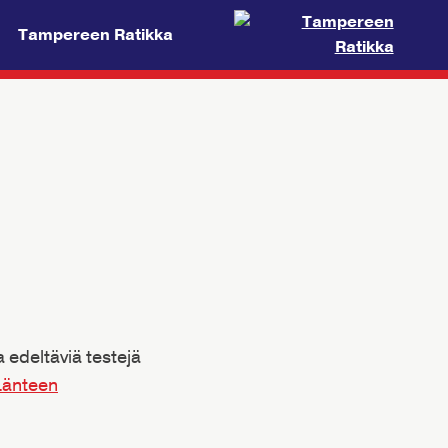
Tampereen Ratikka
 edeltäviä testejä
Länteen