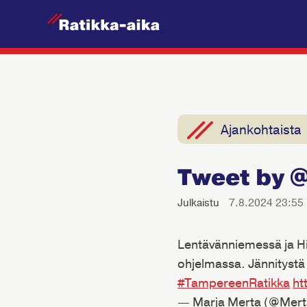
R
a
t
i
k
k
Ajankohtaista
a
-
Tweet by 
A
i
Julkaistu
7.8.2024 23:55
k
a
Lentävänniemessä ja Hie
ohjelmassa. Jännitystä
#TampereenRatikka
ht
— Marja Merta (@Mer