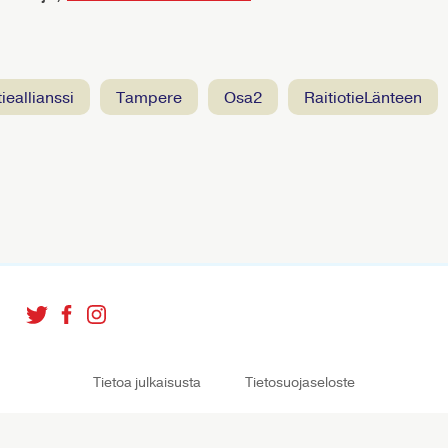
otieallianssi
tampere
osa2
RaitiotieLänteen
Tietoa julkaisusta
Tietosuojaseloste