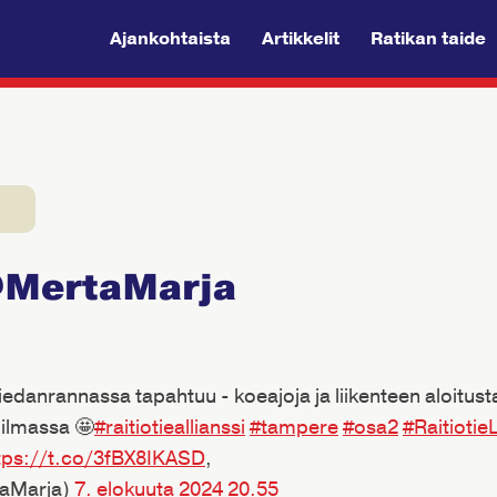
Ajankohtaista
Artikkelit
Ratikan taide
@MertaMarja
danrannassa tapahtuu - koeajoja ja liikenteen aloitusta
 ilmassa 🤩
#raitiotieallianssi
#tampere
#osa2
#Raitiotie
tps://t.co/3fBX8IKASD
,
taMarja)
7. elokuuta 2024 20.55