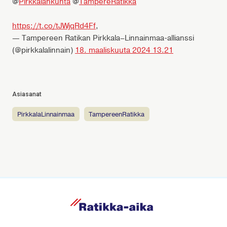
@
Pirkkalankunta
@
TampereRatikka
https://t.co/tJWjqRd4Ff
,
— Tampereen Ratikan Pirkkala–Linnainmaa-allianssi
(@pirkkalalinnain)
18. maaliskuuta 2024 13.21
Asiasanat
PirkkalaLinnainmaa
TampereenRatikka
R
a