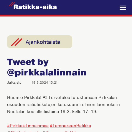
R
a
V
t
a
i
l
k
i
Ajankohtaista
k
k
k
a
Tweet by
o
-
@pirkkalalinnain
A
i
Julkaistu
18.3.2024 15:21
k
a
Huomio Pirkkala! 📢 Tervetuloa tutustumaan Pirkkalan
osuuden raitiotiekatujen katusuunnitelmien luonnoksiin
Nuolialan koululle tiistaina 19.3. kello 17–19.
#PirkkalaLinnainmaa
#TampereenRatikka