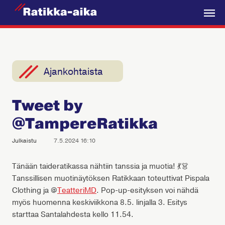
R
a
V
t
a
i
l
k
i
Ajankohtaista
k
k
k
a
Tweet by
o
-
@TampereRatikka
A
i
Julkaistu
7.5.2024 16:10
k
a
Tänään taideratikassa nähtiin tanssia ja muotia! 💃👗
Tanssillisen muotinäytöksen Ratikkaan toteuttivat Pispala
Clothing ja @
TeatteriMD
. Pop-up-esityksen voi nähdä
myös huomenna keskiviikkona 8.5. linjalla 3. Esitys
starttaa Santalahdesta kello 11.54.