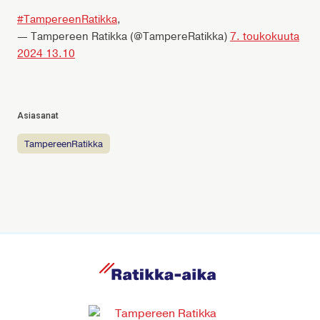
#TampereenRatikka
,
— Tampereen Ratikka (@TampereRatikka)
7. toukokuuta
2024 13.10
Asiasanat
TampereenRatikka
R
a
t