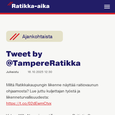
R
a
V
t
a
i
l
k
i
Ajankohtaista
k
k
k
a
Tweet by
o
-
@TampereRatikka
A
i
Julkaistu
16.10.2025 12:30
k
a
Miltä Ratikkakaupungin liikenne näyttää raitiovaunun
ohjaamosta? Lue juttu kuljettajan työstä ja
liikenneturvallisuudesta:
https://t.co/02dEwmCtvx