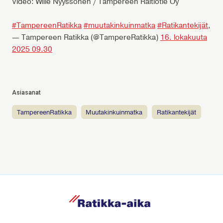
Video: Wille Nyyssönen / Tampereen Raitiotie Oy
#TampereenRatikka
#muutakinkuinmatka
#Ratikantekijät
,
— Tampereen Ratikka (@TampereRatikka)
16. lokakuuta
2025 09.30
Asiasanat
TampereenRatikka
muutakinkuinmatka
Ratikantekijät
R
a