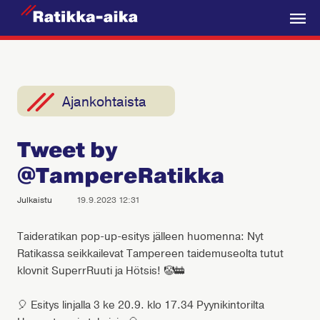
R
a
V
t
a
i
l
k
i
Ajankohtaista
k
k
k
a
Tweet by
o
-
@TampereRatikka
A
i
Julkaistu
19.9.2023 12:31
k
a
Taideratikan pop-up-esitys jälleen huomenna: Nyt
Ratikassa seikkailevat Tampereen taidemuseolta tutut
klovnit SuperrRuuti ja Hötsis! 🤡🚋
🎈 Esitys linjalla 3 ke 20.9. klo 17.34 Pyynikintorilta