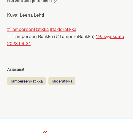
Hervantaan ja takaisin 🎈
Kuva: Leena Lehti
#TampereenRatikka
#taideratikka
,
— Tampereen Ratikka (@TampereRatikka)
19. syyskuuta
2023 09.31
Asiasanat
TampereenRatikka
taideratikka