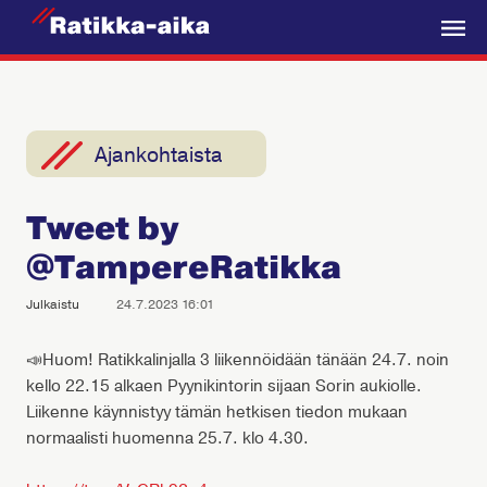
R
a
V
t
a
i
l
k
i
Ajankohtaista
k
k
k
a
Tweet by
o
-
@TampereRatikka
A
i
Julkaistu
24.7.2023 16:01
k
a
📣Huom! Ratikkalinjalla 3 liikennöidään tänään 24.7. noin
kello 22.15 alkaen Pyynikintorin sijaan Sorin aukiolle.
Liikenne käynnistyy tämän hetkisen tiedon mukaan
normaalisti huomenna 25.7. klo 4.30.