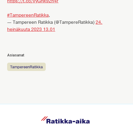
https://t.co/VyGRk92n4r
#TampereenRatikka
,
— Tampereen Ratikka (@TampereRatikka)
24.
heinäkuuta 2023 13.01
Asiasanat
TampereenRatikka
R
a