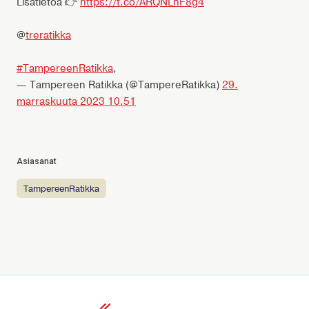
Lisätietoa 👉
https://t.co/ARQNLnF8g4
@
treratikka
#TampereenRatikka
,
— Tampereen Ratikka (@TampereRatikka)
29.
marraskuuta 2023 10.51
Asiasanat
TampereenRatikka