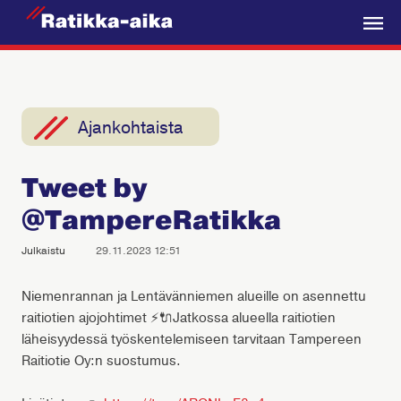
R
a
V
t
a
i
l
k
i
Ajankohtaista
k
k
k
a
Tweet by
o
-
@TampereRatikka
A
i
Julkaistu
29.11.2023 12:51
k
a
Niemenrannan ja Lentävänniemen alueille on asennettu
raitiotien ajojohtimet ⚡🔌Jatkossa alueella raitiotien
läheisyydessä työskentelemiseen tarvitaan Tampereen
Raitiotie Oy:n suostumus.