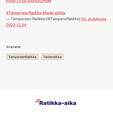
https://t.co/j3cMLxGHBW
#TampereenRatikka
#taideratikka
,
— Tampereen Ratikka (@TampereRatikka)
20. joulukuuta
2023 12.04
Asiasanat
TampereenRatikka
taideratikka
R
a