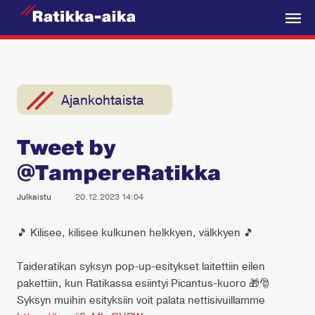
R
a
V
t
a
i
l
k
i
Ajankohtaista
k
k
k
a
Tweet by
o
-
@TampereRatikka
A
i
Julkaistu
20.12.2023 14:04
k
a
🎵 Kilisee, kilisee kulkunen helkkyen, välkkyen 🎵
Taideratikan syksyn pop-up-esitykset laitettiin eilen
pakettiin, kun Ratikassa esiintyi Picantus-kuoro 🎁🎅
Syksyn muihin esityksiin voit palata nettisivuillamme