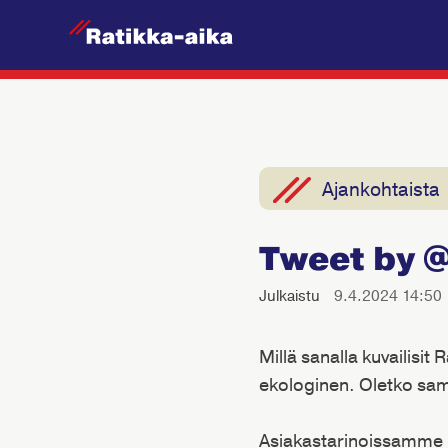
R
a
t
i
k
k
Ajankohtaista
a
-
Tweet by 
A
i
Julkaistu
9.4.2024 14:50
k
a
Millä sanalla kuvailisit
ekologinen. Oletko sa
Asiakastarinoissamme m