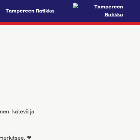
Tampereen Ratikka
inen, kätevä ja
merkitsee. ❤