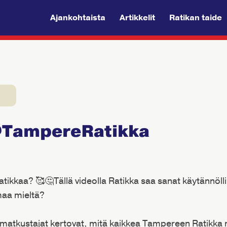
Ajankohtaista
Artikkelit
Ratikan taide
@TampereRatikka
 Ratikkaa? 🥰🤔Tällä videolla Ratikka saa sanat käytännöll
maa mieltä?
atkustajat kertovat, mitä kaikkea Tampereen Ratikka 