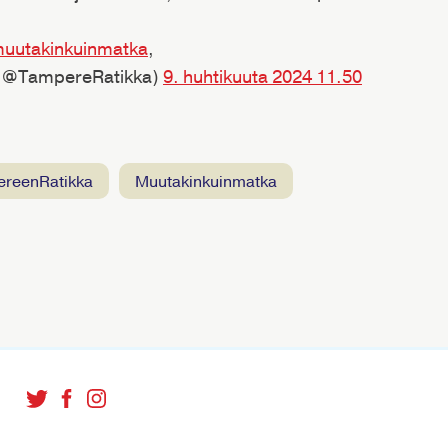
uutakinkuinmatka
,
 (@TampereRatikka)
9. huhtikuuta 2024 11.50
ereenRatikka
muutakinkuinmatka