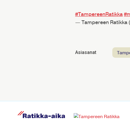
#TampereenRatikka
#m
— Tampereen Ratikka
Tamp
Asiasanat
R
a