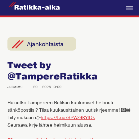
R
a
V
t
a
i
l
k
i
Ajankohtaista
k
k
k
a
Tweet by
o
-
@TampereRatikka
A
i
Julkaistu
20.1.2026 10:09
k
a
Haluatko Tampereen Ratikan kuulumiset helposti
sähköpostiisi? Tilaa kuukausittainen uutiskirjeemme! 💌🚋
Liity mukaan 👉
https://t.co/SPWz9KYfDk
Seuraava kirje lähtee helmikuun alussa.