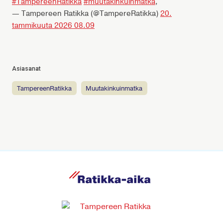
#TampereenRatikka
#muutakinkuinmatka
,
— Tampereen Ratikka (@TampereRatikka)
20.
tammikuuta 2026 08.09
Asiasanat
TampereenRatikka
muutakinkuinmatka
R
a
t
i