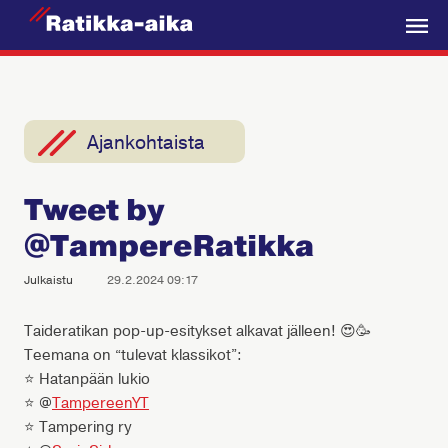
R
a
V
t
a
i
l
k
i
Ajankohtaista
k
k
k
a
Tweet by
o
-
@TampereRatikka
A
i
Julkaistu
29.2.2024 09:17
k
a
Taideratikan pop-up-esitykset alkavat jälleen! 😍🥳
Teemana on “tulevat klassikot”:
⭐ Hatanpään lukio
⭐ @
TampereenYT
⭐ Tampering ry