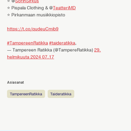
⭐ @
SorinSirkus
⭐ Pispala Clothing & @
TeatteriMD
⭐ Pirkanmaan musiikkiopisto
https://t.co/qudeuCmib9
#TampereenRatikka
#taideratikka
,
— Tampereen Ratikka (@TampereRatikka)
29.
helmikuuta 2024 07.17
Asiasanat
TampereenRatikka
taideratikka