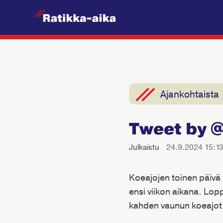
R
a
t
i
k
k
Ajankohtaista
a
-
Tweet by 
A
i
Julkaistu
24.9.2024 15:1
k
a
Koeajojen toinen päivä 
ensi viikon aikana. Lopp
kahden vaunun koeajot