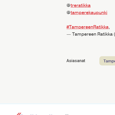
@
treratikka
@
tamperekaupunki
#TampereenRatikka
,
— Tampereen Ratikka
Tamp
Asiasanat