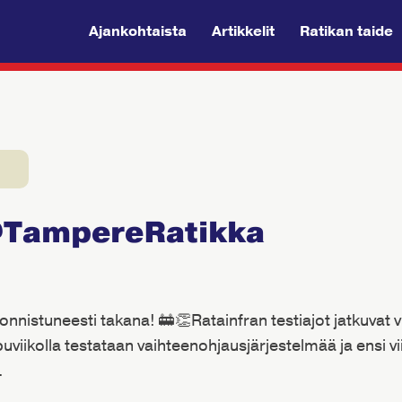
Ajankohtaista
Artikkelit
Ratikan taide
@TampereRatikka
3
onnistuneesti takana! 🚋👏Ratainfran testiajot jatkuvat v
uviikolla testataan vaihteenohjausjärjestelmää ja ensi vi
.