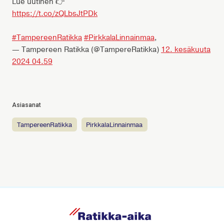
Lue uutinen 👉
https://t.co/zQLbsJtPDk
#TampereenRatikka
#PirkkalaLinnainmaa
,
— Tampereen Ratikka (@TampereRatikka)
12. kesäkuuta
2024 04.59
Asiasanat
TampereenRatikka
PirkkalaLinnainmaa
R