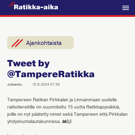
R
a
V
t
a
i
l
k
i
Ajankohtaista
k
k
k
a
Tweet by
o
-
@TampereRatikka
A
i
Julkaistu
12.6.2024 07:59
k
a
Tampereen Ratikan Pirkkalan ja Linnainmaan uudelle
raitiotiereitille on suunniteltu 15 uutta Ratikkapysäkkiä,
joille on nyt päätetty nimet sekä Tampereen että Pirkkalan
yhdyskuntalautakunnissa. 🚋🙌