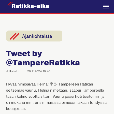
R
a
V
t
a
i
l
k
i
Ajankohtaista
k
k
k
a
Tweet by
o
-
@TampereRatikka
A
i
Julkaistu
20.2.2024 10:43
k
a
Hyvää nimipäivää Helinä! 💐🥳 Tampereen Ratikan
seitsemäs vaunu, Helinä nimeltään, saapui Tampereelle
tasan kolme vuotta sitten. Vaunu pääsi heti tositoimiin ja
oli mukana mm. ensimmäisissä pimeään aikaan tehdyissä
koeajoissa.