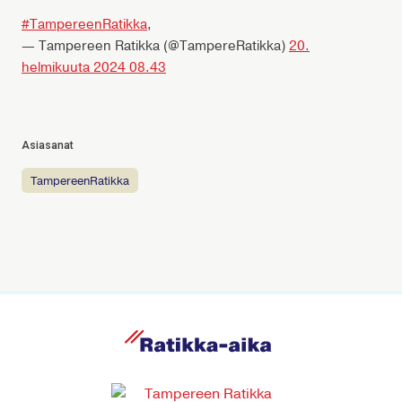
#TampereenRatikka
,
— Tampereen Ratikka (@TampereRatikka)
20.
helmikuuta 2024 08.43
Asiasanat
TampereenRatikka
R
a
t