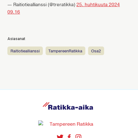
— Raitiotieallianssi (@treratikka)
25. huhtikuuta 2024
09.16
Asiasanat
raitiotieallianssi
TampereenRatikka
osa2
R
a
t
i