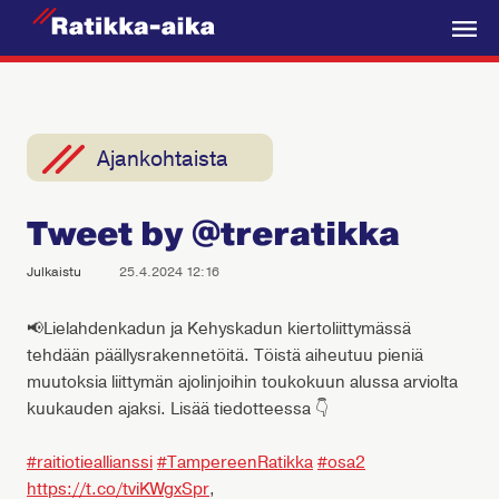
R
a
V
t
a
i
l
k
i
Ajankohtaista
k
k
k
a
Tweet by @treratikka
o
-
A
Julkaistu
25.4.2024 12:16
i
k
📢Lielahdenkadun ja Kehyskadun kiertoliittymässä
tehdään päällysrakennetöitä. Töistä aiheutuu pieniä
a
muutoksia liittymän ajolinjoihin toukokuun alussa arviolta
kuukauden ajaksi. Lisää tiedotteessa 👇
#raitiotieallianssi
#TampereenRatikka
#osa2
https://t.co/tviKWgxSpr
,