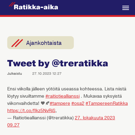
R
a
V
t
a
i
l
k
i
Ajankohtaista
k
k
k
a
Tweet by @treratikka
o
-
A
Julkaistu
27.10.2023 12:27
i
k
Ensi viikolla jälleen yötöitä useassa kohteessa. Lista niistä
löytyy sivuiltamme
#raitiotieallianssi
. Mukavaa syksyistä
a
viikonvaihdetta! 🧡🍂
#tampere
#osa2
#TampereenRatikka
https://t.co/fIkz5NvRiS
,
— Raitiotieallianssi (@treratikka)
27. lokakuuta 2023
09.27