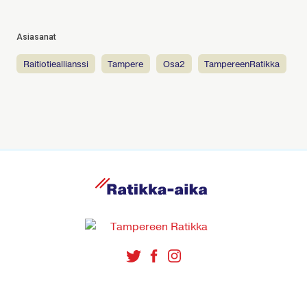
Asiasanat
raitiotieallianssi
tampere
osa2
TampereenRatikka
R
a
t
i
k
k
a