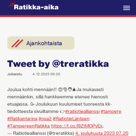
R
a
V
t
a
i
l
k
i
Ajankohtaista
k
k
k
a
Tweet by @treratikka
o
-
A
Julkaistu
4.12.2023 09:20
i
k
Joulua kohti mennään!! 😍🎅🧑‍🎄Ja mukavasti
mennäänkin, sillä hankkeemme etenee hienosti
a
etuajassa. 🥳 Joulukuun kuulumiset tuoreesta kk-
tiedotteesta sivuiltamme 👉
#raitiotieallianssi
#tampere
#Ratikantarina
#osa2
#RaitiotieLänteen
#TampereenRatikka
https://t.co/l9ZtMOPvEx
,
— Raitiotieallianssi (@treratikka)
4. joulukuuta 2023 07.20