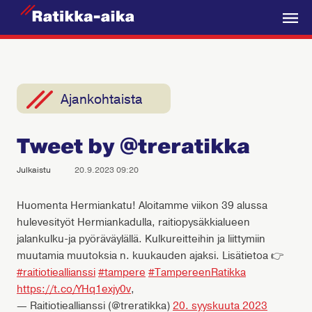
R
a
V
t
a
i
l
k
i
Ajankohtaista
k
k
k
a
Tweet by @treratikka
o
-
A
Julkaistu
20.9.2023 09:20
i
k
Huomenta Hermiankatu! Aloitamme viikon 39 alussa
hulevesityöt Hermiankadulla, raitiopysäkkialueen
a
jalankulku-ja pyöräväylällä. Kulkureitteihin ja liittymiin
muutamia muutoksia n. kuukauden ajaksi. Lisätietoa 👉
#raitiotieallianssi
#tampere
#TampereenRatikka
https://t.co/YHq1exjy0v
,
— Raitiotieallianssi (@treratikka)
20. syyskuuta 2023