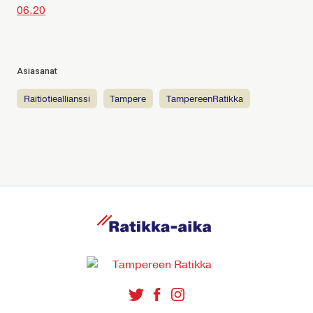
06.20
Asiasanat
raitiotieallianssi
tampere
TampereenRatikka
R
a
t
i
k