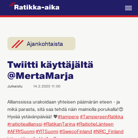
R
a
V
t
a
i
l
k
i
Ajankohtaista
k
k
k
a
Twiitti käyttäjältä
o
-
@MertaMarja
A
i
Julkaistu
14.2.2023 11:00
k
a
Allianssissa urakoidaan yhteisen päämärän eteen - ja
mikä parasta, sitä saa tehdä näin mainiolla porukalla!😍
Hyvää ystävänpäivää! 💖
#tampere
#TampereenRatikka
#raitiotieallianssi
#RatikanTarina
#RaitiotieLänteen
#AFRYSuomi
#YITSuomi
#SwecoFinland
#NRC_Finland