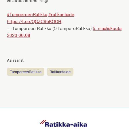
veistotaideteos. ✨😍
#TampereenRatikka
#ratikantaide
https://t.co/QGZC9bKOOH
,
— Tampereen Ratikka (@TampereRatikka)
5. maaliskuuta
2023 06.08
Asiasanat
TampereenRatikka
ratikantaide
R