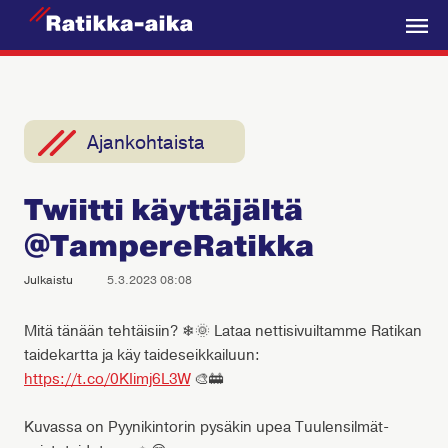
R
a
V
t
a
i
l
k
i
Ajankohtaista
k
k
k
a
Twiitti käyttäjältä
o
-
@TampereRatikka
A
i
Julkaistu
5.3.2023 08:08
k
a
Mitä tänään tehtäisiin? ❄🌞 Lataa nettisivuiltamme Ratikan
taidekartta ja käy taideseikkailuun:
https://t.co/0KIimj6L3W
🎨🚋
Kuvassa on Pyynikintorin pysäkin upea Tuulensilmät-