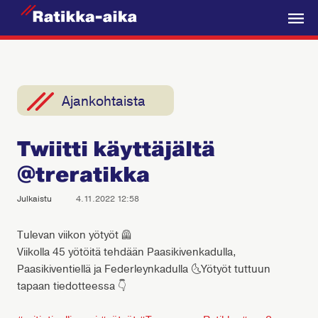
R
a
V
t
a
i
l
k
i
Ajankohtaista
k
k
k
a
Twiitti käyttäjältä
o
-
@treratikka
A
i
Julkaistu
4.11.2022 12:58
k
a
Tulevan viikon yötyöt 🦺
Viikolla 45 yötöitä tehdään Paasikivenkadulla,
Paasikiventiellä ja Federleynkadulla 🌜Yötyöt tuttuun
tapaan tiedotteessa 👇