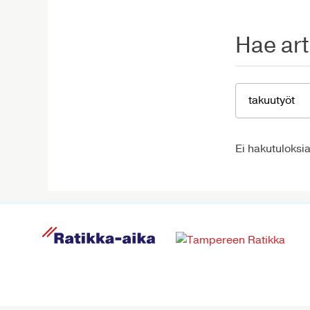
Hae art
Ei hakutuloksia
R
a
t
i