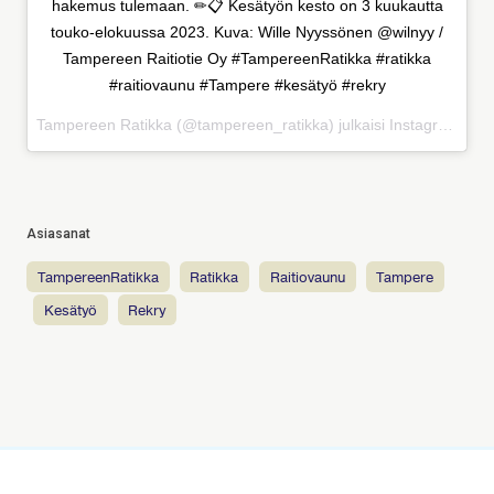
hakemus tulemaan. ✏📋 Kesätyön kesto on 3 kuukautta
touko-elokuussa 2023. Kuva: Wille Nyyssönen @wilnyy /
Tampereen Raitiotie Oy #TampereenRatikka #ratikka
#raitiovaunu #Tampere #kesätyö #rekry
Tampereen Ratikka (@tampereen_ratikka) julkaisi Instagramissa
Asiasanat
TampereenRatikka
ratikka
raitiovaunu
Tampere
kesätyö
rekry