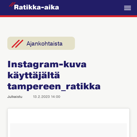
R
a
V
t
a
i
l
k
i
Ajankohtaista
k
k
k
a
Instagram-kuva
o
-
käyttäjältä
A
i
tampereen_ratikka
k
Julkaistu
13.2.2023 14:00
a