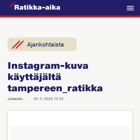
R
a
V
t
a
i
l
k
i
Ajankohtaista
k
k
k
a
Instagram-kuva
o
-
käyttäjältä
A
i
tampereen_ratikka
k
Julkaistu
30.11.2023 13:52
a