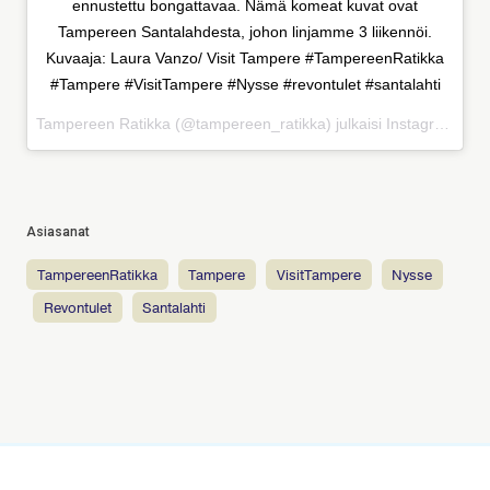
ennustettu bongattavaa. Nämä komeat kuvat ovat
Tampereen Santalahdesta, johon linjamme 3 liikennöi.
Kuvaaja: Laura Vanzo/ Visit Tampere #TampereenRatikka
#Tampere #VisitTampere #Nysse #revontulet #santalahti
Tampereen Ratikka (@tampereen_ratikka) julkaisi Instagramissa
Asiasanat
TampereenRatikka
Tampere
VisitTampere
Nysse
revontulet
santalahti