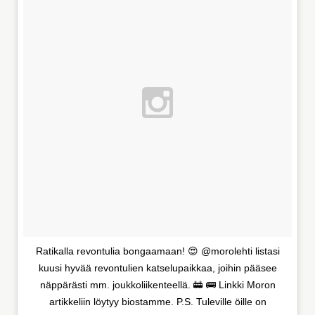
Ratikalla revontulia bongaamaan! 😍 @morolehti listasi
kuusi hyvää revontulien katselupaikkaa, joihin pääsee
näppärästi mm. joukkoliikenteellä. 🚋 🚌 Linkki Moron
artikkeliin löytyy biostamme. P.S. Tuleville öille on