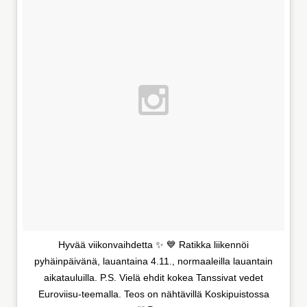
Hyvää viikonvaihdetta ✨ 💙 Ratikka liikennöi
pyhäinpäivänä, lauantaina 4.11., normaaleilla lauantain
aikatauluilla. P.S. Vielä ehdit kokea Tanssivat vedet
Euroviisu-teemalla. Teos on nähtävillä Koskipuistossa