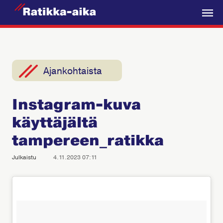
R
a
V
t
a
i
l
k
i
Ajankohtaista
k
k
k
a
Instagram-kuva
o
-
käyttäjältä
A
i
tampereen_ratikka
k
Julkaistu
4.11.2023 07:11
a