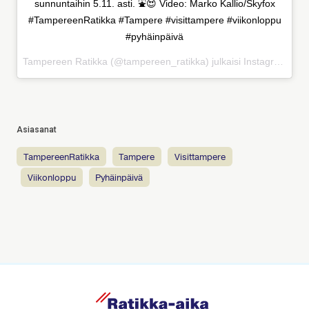
sunnuntaihin 5.11. asti. ⛲😍 Video: Marko Kallio/Skyfox
#TampereenRatikka #Tampere #visittampere #viikonloppu
#pyhäinpäivä
Tampereen Ratikka (@tampereen_ratikka) julkaisi Instagramissa
Asiasanat
TampereenRatikka
Tampere
visittampere
viikonloppu
pyhäinpäivä
R