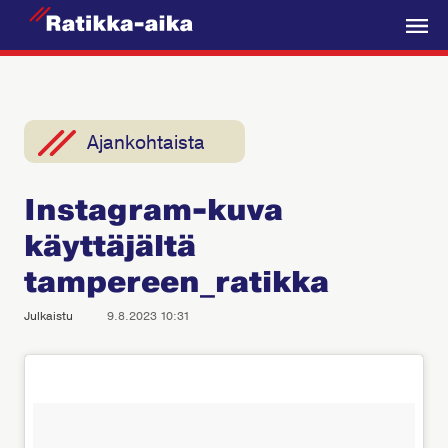
R
a
V
t
a
i
l
k
i
Ajankohtaista
k
k
k
a
Instagram-kuva
o
-
käyttäjältä
A
i
tampereen_ratikka
k
Julkaistu
9.8.2023 10:31
a