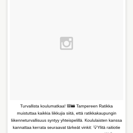
Turvallista koulumatkaa! 🎒🚋 Tampereen Ratikka
muistuttaa kaikkia liikkujia siitä, että ratikkakaupungin
liikenneturvallisuus syntyy yhteispelillä. Koululaisten kanssa
kannattaa kerrata seuraavat tärkeät vinkit: 💡Ylitä raitiotie