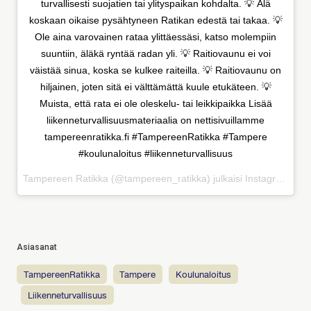
turvallisesti suojatien tai ylityspaikan kohdalta. 💡 Älä
koskaan oikaise pysähtyneen Ratikan edestä tai takaa. 💡
Ole aina varovainen rataa ylittäessäsi, katso molempiin
suuntiin, äläkä ryntää radan yli. 💡 Raitiovaunu ei voi
väistää sinua, koska se kulkee raiteilla. 💡 Raitiovaunu on
hiljainen, joten sitä ei välttämättä kuule etukäteen. 💡
Muista, että rata ei ole oleskelu- tai leikkipaikka Lisää
liikenneturvallisuusmateriaalia on nettisivuillamme
tampereenratikka.fi #TampereenRatikka #Tampere
#koulunaloitus #liikenneturvallisuus
Tampereen Ratikka (@tampereen_ratikka) julkaisi Instagramissa
Asiasanat
TampereenRatikka
Tampere
koulunaloitus
liikenneturvallisuus