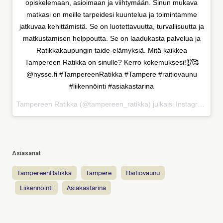
opiskelemaan, asioimaan ja viihtymään. Sinun mukava
matkasi on meille tarpeidesi kuuntelua ja toimintamme
jatkuvaa kehittämistä. Se on luotettavuutta, turvallisuutta ja
matkustamisen helppoutta. Se on laadukasta palvelua ja
Ratikkakaupungin taide-elämyksiä. Mitä kaikkea
Tampereen Ratikka on sinulle? Kerro kokemuksesi!👂🥰
@nysse.fi #TampereenRatikka #Tampere #raitiovaunu
#liikennöinti #asiakastarina
Tampereen Ratikka (@tampereen_ratikka) julkaisi Instagramissa
Asiasanat
TampereenRatikka
Tampere
raitiovaunu
liikennöinti
asiakastarina