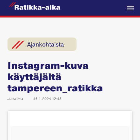
R
a
V
t
a
i
l
k
i
Ajankohtaista
k
k
k
a
Instagram-kuva
o
-
käyttäjältä
A
i
tampereen_ratikka
k
Julkaistu
18.1.2024 12:43
a