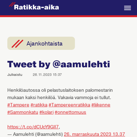
R
a
V
t
a
i
l
k
i
Ajankohtaista
k
k
k
a
Tweet by @aamulehti
o
-
A
Julkaistu
26.11.2023 15:37
i
k
Henkilöautossa oli pelastuslaitoksen palomestarin
mukaan kaksi henkilöä. Vakavia vammoja ei tullut.
a
#Tampere
#ratikka
#Tampereenratikka
#liikenne
#Sammonkatu
#kolari
#onnettomuus
https://t.co/dCUcY9GII7
,
— Aamulehti (@aamulehti)
26. marraskuuta 2023 13.37