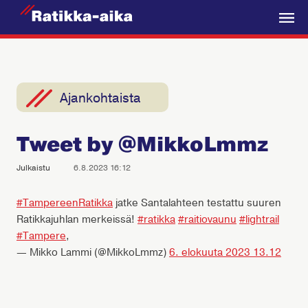
R
a
V
t
a
i
l
k
i
Ajankohtaista
k
k
k
a
Tweet by @MikkoLmmz
o
-
A
Julkaistu
6.8.2023 16:12
i
k
#TampereenRatikka
jatke Santalahteen testattu suuren
Ratikkajuhlan merkeissä!
#ratikka
#raitiovaunu
#lightrail
a
#Tampere
,
— Mikko Lammi (@MikkoLmmz)
6. elokuuta 2023 13.12