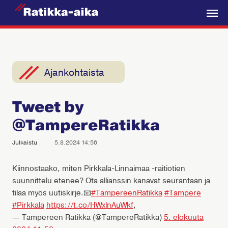
R
a
V
t
a
i
l
k
i
Ajankohtaista
k
k
k
a
Tweet by
o
-
@TampereRatikka
A
i
Julkaistu
5.8.2024 14:56
k
a
Kiinnostaako, miten Pirkkala-Linnaimaa -raitiotien
suunnittelu etenee? Ota allianssin kanavat seurantaan ja
tilaa myös uutiskirje.📧
#TampereenRatikka
#Tampere
#Pirkkala
https://t.co/HWxlnAuWkf
,
— Tampereen Ratikka (@TampereRatikka)
5. elokuuta