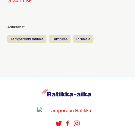
2024 11.56
Asiasanat
TampereenRatikka
Tampere
Pirkkala
R
a
t
i
k