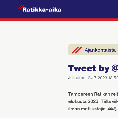
R
a
t
i
k
k
Ajankohtaista
a
-
Tweet by 
A
i
Julkaistu
24.7.2023 13:5
k
a
Tampereen Ratikan reitti
elokuuta 2023. Tällä vi
ilman matkustajia. 🚋💪