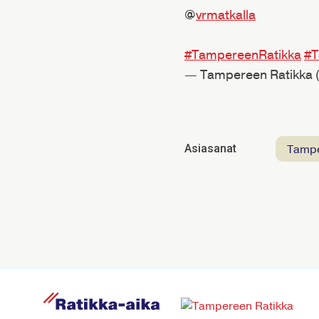
@
vrmatkalla
#TampereenRatikka
#T
— Tampereen Ratikka
Tamp
Asiasanat
R