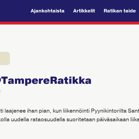
Ajankohtaista
Artikkelit
Ratikan taide
@TampereRatikka
2
 laajenee ihan pian, kun liikennöinti Pyynikintorilta San
ikolla uudella rataosuudella suoritetaan päiväsaikaan lii