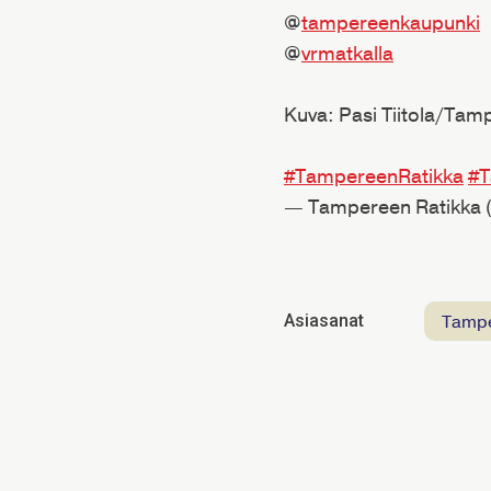
@
tampereenkaupunki
@
vrmatkalla
Kuva: Pasi Tiitola/Tam
#TampereenRatikka
#T
— Tampereen Ratikka
Tamp
Asiasanat