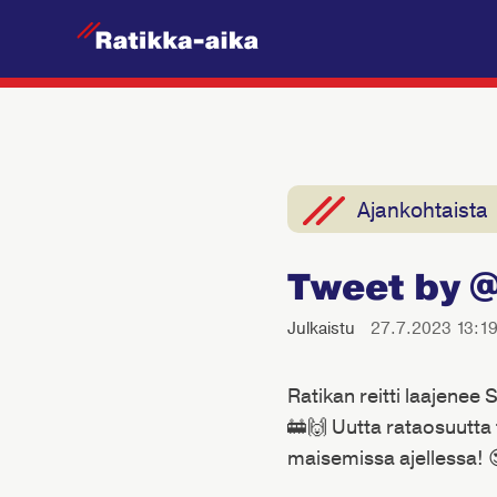
R
a
t
i
k
k
Ajankohtaista
a
-
Tweet by 
A
i
Julkaistu
27.7.2023 13:1
k
a
Ratikan reitti laajenee
🚋🙌 Uutta rataosuutta 
maisemissa ajellessa! 