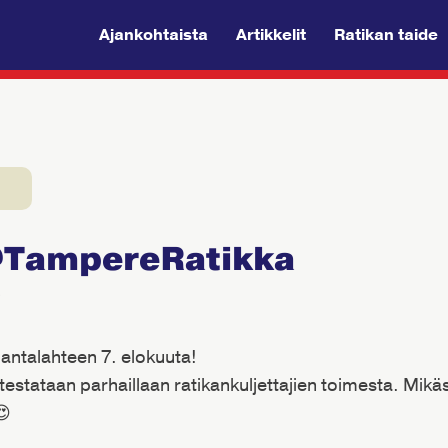
Ajankohtaista
Artikkelit
Ratikan taide
@TampereRatikka
9
 Santalahteen 7. elokuuta!
testataan parhaillaan ratikankuljettajien toimesta. Mikä
😍