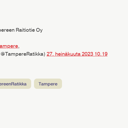
pereen Raitiotie Oy
ampere
,
 (@TampereRatikka)
27. heinäkuuta 2023 10.19
ereenRatikka
Tampere