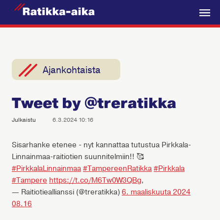
R
a
V
t
a
i
l
k
i
Ajankohtaista
k
k
k
a
Tweet by @treratikka
o
-
A
Julkaistu
6.3.2024 10:16
i
k
Sisarhanke etenee - nyt kannattaa tutustua Pirkkala-
Linnainmaa-raitiotien suunnitelmiin!! 🥰
a
#PirkkalaLinnainmaa
#TampereenRatikka
#Pirkkala
#Tampere
https://t.co/M6Tw0W3QBg
,
— Raitiotieallianssi (@treratikka)
6. maaliskuuta 2024
08.16