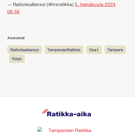
— Raitiotieallianssi (@treratikka)
5. heinäkuuta 2024
08.56
Asiasanat
raitiotieallianssi
TampereenRatikka
osa1
Tampere
yötyö
R
a
t