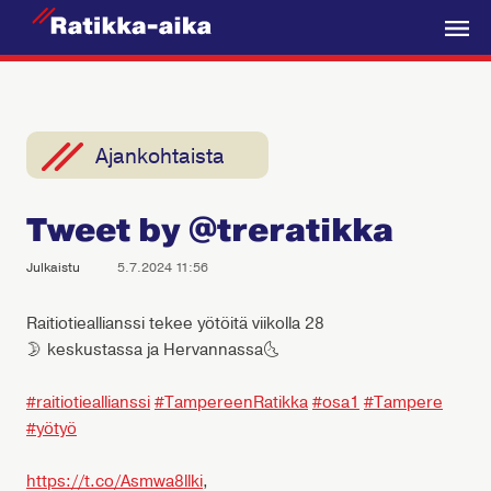
R
a
V
t
a
i
l
k
i
Ajankohtaista
k
k
k
a
Tweet by @treratikka
o
-
A
Julkaistu
5.7.2024 11:56
i
k
Raitiotieallianssi tekee yötöitä viikolla 28
🌛 keskustassa ja Hervannassa🌜
a
#raitiotieallianssi
#TampereenRatikka
#osa1
#Tampere
#yötyö
https://t.co/Asmwa8llki
,