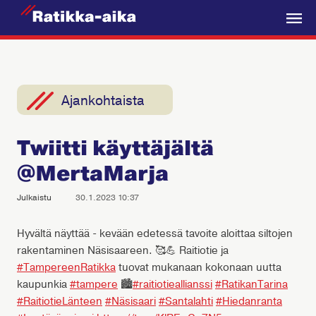
R
a
V
t
a
i
l
k
i
Ajankohtaista
k
k
k
a
Twiitti käyttäjältä
o
-
@MertaMarja
A
i
Julkaistu
30.1.2023 10:37
k
a
Hyvältä näyttää - kevään edetessä tavoite aloittaa siltojen
rakentaminen Näsisaareen. 🥰💪 Raitiotie ja
#TampereenRatikka
tuovat mukanaan kokonaan uutta
kaupunkia
#tampere
🏙️
#raitiotieallianssi
#RatikanTarina
#RaitiotieLänteen
#Näsisaari
#Santalahti
#Hiedanranta