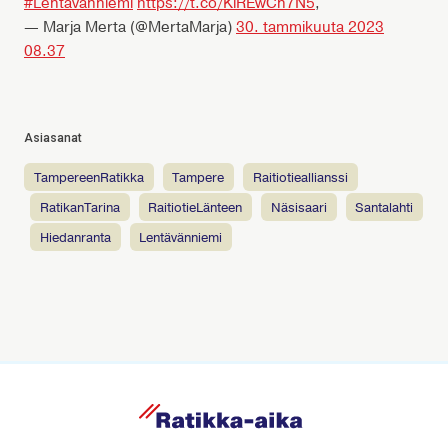
#Lentävänniemi
https://t.co/KlREwCn7N5
,
— Marja Merta (@MertaMarja)
30. tammikuuta 2023
08.37
Asiasanat
TampereenRatikka
tampere
raitiotieallianssi
RatikanTarina
RaitiotieLänteen
Näsisaari
Santalahti
Hiedanranta
Lentävänniemi
R
a