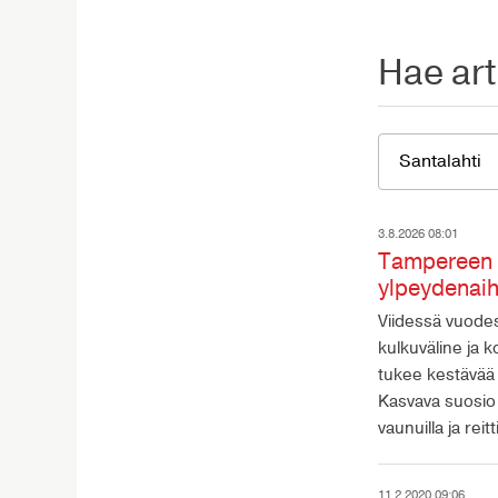
Hae art
3.8.2026 08:01
Tampereen R
ylpeydenai
Viidessä vuodes
kulkuväline ja 
tukee kestävää 
Kasvava suosio 
vaunuilla ja rei
11.2.2020 09:06