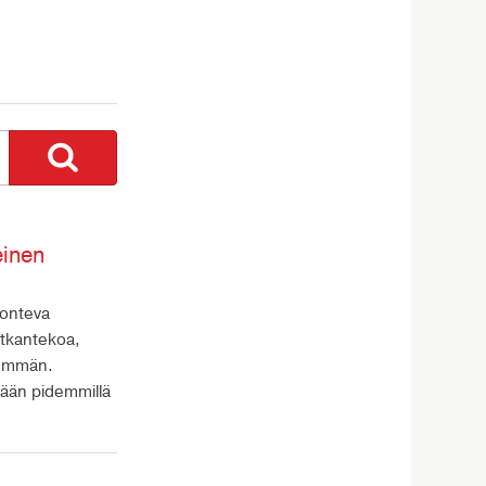
einen
uonteva
atkantekoa,
nemmän.
tään pidemmillä