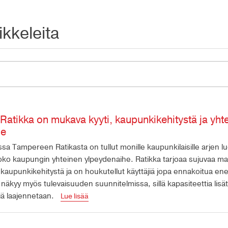
ikkeleita
atikka on mukava kyyti, kaupunkikehitystä ja yht
he
sa Tampereen Ratikasta on tullut monille kaupunkilaisille arjen l
koko kaupungin yhteinen ylpeydenaihe. Ratikka tarjoaa sujuvaa m
kaupunkikehitystä ja on houkutellut käyttäjiä jopa ennakoitua e
näkyy myös tulevaisuuden suunnitelmissa, sillä kapasiteettia lisä
ttiä laajennetaan.
Lue lisää