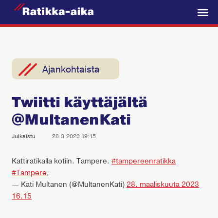
R
a
V
t
a
i
l
k
i
Ajankohtaista
k
k
k
a
Twiitti käyttäjältä
o
-
@MultanenKati
A
i
Julkaistu
28.3.2023 19:15
k
a
Kattiratikalla kotiin. Tampere.
#tampereenratikka
#Tampere
,
— Kati Multanen (@MultanenKati)
28. maaliskuuta 2023
16.15