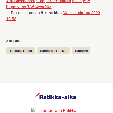
#raitiotieallianssi
#TampereenRatikka
#Tampere
https://t.co/NWeXwcx20z
,
— Raitiotieallianssi (@treratikka)
30. maaliskuuta 2023
10.58
Asiasanat
raitiotieallianssi
TampereenRatikka
Tampere
R
a
t