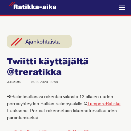
R
a
V
t
a
i
l
k
i
Ajankohtaista
k
k
k
a
Twiitti käyttäjältä
o
-
@treratikka
A
i
Julkaistu
30.3.2023 13:58
k
a
📢Raitiotieallianssi rakentaa viikosta 13 alkaen uuden
porrasyhteyden Hallilan raitiopysäkille @
TampereRatikka
tilauksena. Portaat rakennetaan liikenneturvallisuuden
parantamiseksi.