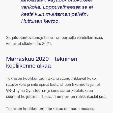
varikolla. Loppuvaiheessa se ei
kestä kuin muutaman päivän,
Huttunen kertoo.
Sarjatuotantovaunuja tulee Tampereelle vähitellen lisää,
viimeiset alkukesällä 2021.
Marraskuu 2020 – tekninen
koeliikenne alkaa
Teknisen koeliikenteen aikana vaunut liikkuvat koko
rataverkolla ja niitä ajavat tästä lähtien liikennöitsijän eli
VR-yhtymä Oy:n teoria- ja simulaattorikoulutuksen
saaneet kuljettajat – tulevat Tampereen ratikkakuskit siis.
Teknisen koeliikenteen tarkoitus on muun muassa