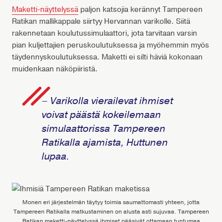
Maketti-näyttelyssä
paljon katsojia kerännyt Tampereen
Ratikan mallikappale siirtyy Hervannan varikolle. Siitä
rakennetaan koulutussimulaattori, jota tarvitaan varsin
pian kuljettajien peruskoulutuksessa ja myöhemmin myös
täydennyskoulutuksessa. Maketti ei silti häviä kokonaan
muidenkaan näköpiiristä.
– Varikolla vierailevat ihmiset
voivat päästä kokeilemaan
simulaattorissa Tampereen
Ratikalla ajamista, Huttunen
lupaa.
Monen eri järjestelmän täytyy toimia saumattomasti yhteen, jotta
Tampereen Ratikalla matkustaminen on alusta asti sujuvaa. Tampereen
Ratikan maketti-näyttelyssä ihmiset pääsivät ottamaan tuntumaa