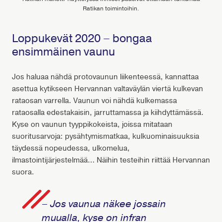
Ratikan toimintoihin.
Loppukevät 2020 – bongaa
ensimmäinen vaunu
Jos haluaa nähdä protovaunun liikenteessä, kannattaa
asettua kytikseen Hervannan valtaväylän viertä kulkevan
rataosan varrella. Vaunun voi nähdä kulkemassa
rataosalla edestakaisin, jarruttamassa ja kiihdyttämässä.
Kyse on vaunun tyyppikokeista, joissa mitataan
suoritusarvoja: pysähtymismatkaa, kulkuominaisuuksia
täydessä nopeudessa, ulkomelua,
ilmastointijärjestelmää… Näihin testeihin riittää Hervannan
suora.
– Jos vaunua näkee jossain
muualla, kyse on infran