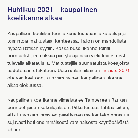
Huhtikuu 2021 – kaupallinen
koeliikenne alkaa
Kaupallisen koeliikenteen aikana testataan aikatauluja ja
toimintoja matkustajaliikenteessä. Tällöin on mahdollista
hypätä Ratikan kyytiin. Koska bussiliikenne toimii
normaalisti, ei ratikkaa pystytä ajamaan vielä täydellisesti
tulevalla aikataululla. Matkustajille suunnatuista koeajoista
tiedotetaan etukäteen. Uusi ratikanaikainen
Linjasto 2021
otetaan käyttöön, kun varsinainen kaupallinen liikenne
alkaa elokuussa.
Kaupallinen koeliikenne viimeistelee Tampereen Ratikan
perinpohjaisen kokeilujakson. Pitkä testaus tähtää siihen,
että tuhansien ihmisten päivittäinen matkanteko onnistuu
sujuvasti heti ensimmäisestä varsinaisesta käyttöpäivästä
lähtien.