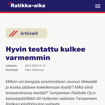
R
a
V
t
a
i
l
k
i
Artikkelit
k
k
k
a
Hyvin testattu kulkee
o
-
varmemmin
A
i
Julkaistu
28.6.2019 10:17
k
Kirjoittaja
Päivi Stenroos
a
Milloin voi bongata ensimmäisen vaunun liikkeellä
ja koska pääsee kokeilemaan kyytiä? Mikä siinä
testaamisessa kestää? Tampereen Raitiotie Oy:n
kalustopäällikkö Ali Huttunen valaisee Tampereen
Ratikan käyttöönoton vaiheita.