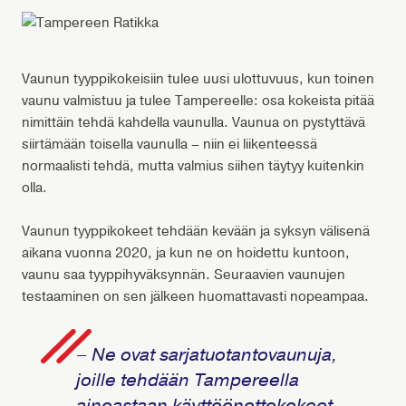
Vaunun tyyppikokeisiin tulee uusi ulottuvuus, kun toinen
vaunu valmistuu ja tulee Tampereelle: osa kokeista pitää
nimittäin tehdä kahdella vaunulla. Vaunua on pystyttävä
siirtämään toisella vaunulla – niin ei liikenteessä
normaalisti tehdä, mutta valmius siihen täytyy kuitenkin
olla.
Vaunun tyyppikokeet tehdään kevään ja syksyn välisenä
aikana vuonna 2020, ja kun ne on hoidettu kuntoon,
vaunu saa tyyppihyväksynnän. Seuraavien vaunujen
testaaminen on sen jälkeen huomattavasti nopeampaa.
– Ne ovat sarjatuotantovaunuja,
joille tehdään Tampereella
ainoastaan käyttöönottokokeet