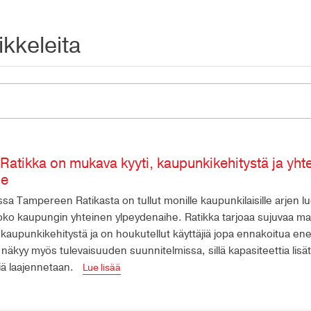
ikkeleita
atikka on mukava kyyti, kaupunkikehitystä ja yht
he
sa Tampereen Ratikasta on tullut monille kaupunkilaisille arjen l
koko kaupungin yhteinen ylpeydenaihe. Ratikka tarjoaa sujuvaa m
kaupunkikehitystä ja on houkutellut käyttäjiä jopa ennakoitua e
näkyy myös tulevaisuuden suunnitelmissa, sillä kapasiteettia lisä
ttiä laajennetaan.
Lue lisää