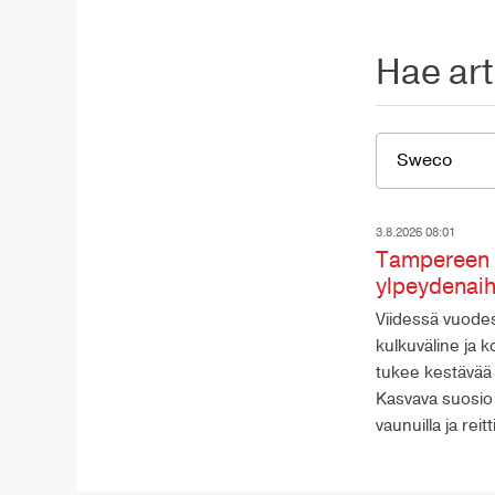
Hae art
3.8.2026 08:01
Tampereen R
ylpeydenai
Viidessä vuodes
kulkuväline ja 
tukee kestävää 
Kasvava suosio 
vaunuilla ja rei