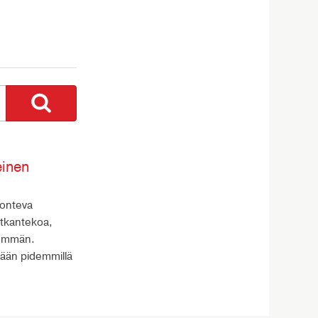
einen
uonteva
atkantekoa,
nemmän.
tään pidemmillä